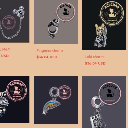
a M&M
Pinguino charm
2 USD
Loki charm
$36.04 USD
$36.04 USD