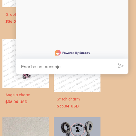
Iroman charm
Groot charm
$36.04 USD
$36.04 USD
Angela charm
Stitch charm
$36.04 USD
$36.04 USD