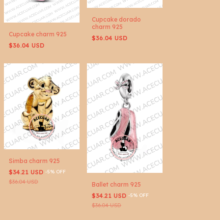
Cupcake dorado
charm 925
Cupcake charm 925
$36.04 USD
$36.04 USD
Simba charm 925
$34.21 USD
-
5
%
OFF
$36.04 USD
Ballet charm 925
$34.21 USD
-
5
%
OFF
$36.04 USD