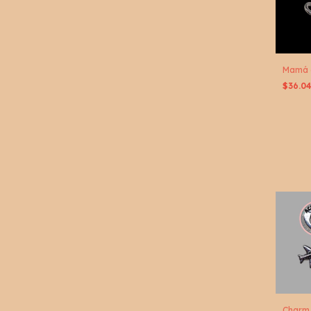
Mamá e
$36.0
Charm 