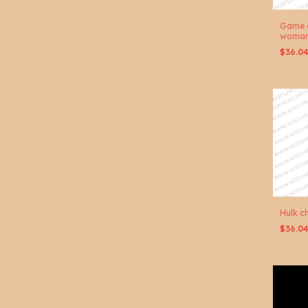
Game o
woma
$36.0
Hulk c
$36.0