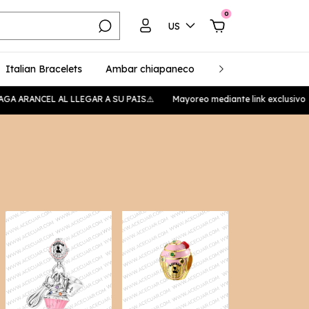
0
US
Italian Bracelets
Ambar chiapaneco
Plata 925
Unise
ANCEL AL LLEGAR A SU PAIS⚠️
Mayoreo mediante link exclusivo
📍13 