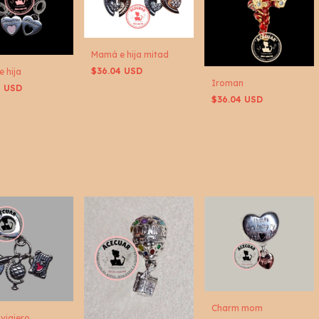
Mamá e hija mitad
$36.04 USD
 hija
Iroman
4 USD
$36.04 USD
Charm mom
viajero