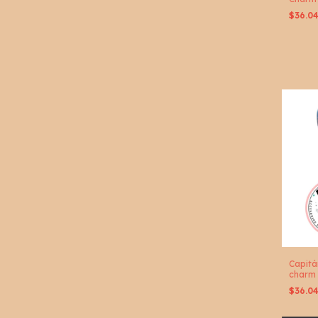
$36.0
Capitá
charm
$36.0