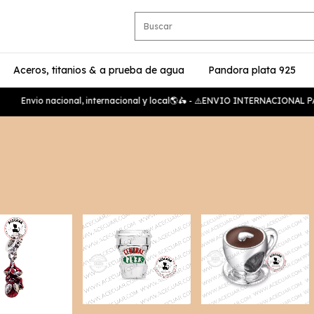
Aceros, titanios & a prueba de agua
Pandora plata 925
io nacional, internacional y local🌎🛵 - ⚠️ENVIO INTERNACIONAL PAGA AR