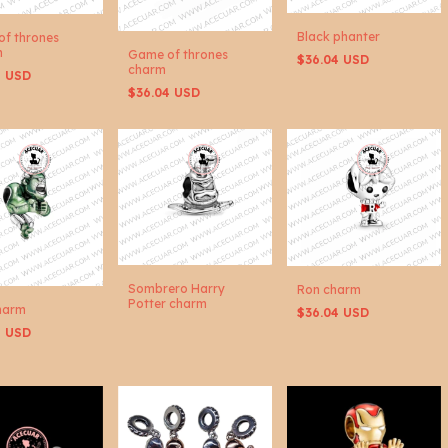
Black phanter
f thrones
n
Game of thrones
$36.04 USD
charm
4 USD
$36.04 USD
Sombrero Harry
Ron charm
Potter charm
harm
$36.04 USD
4 USD