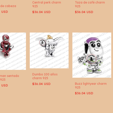
Central perk charm
Taza de café charm
 de cabeza
925
925
4 USD
$36.04 USD
$36.04 USD
Dumbo 100 años
rman sentado
charm 925
 925
Buzz lightyear charm
$36.04 USD
4 USD
925
$36.04 USD