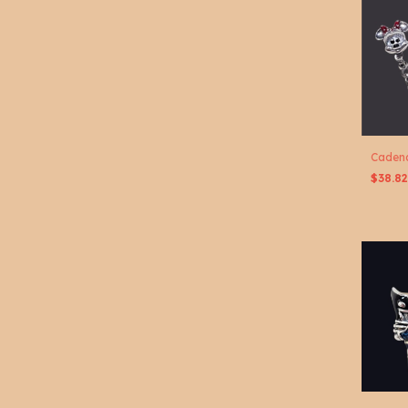
Caden
$38.8