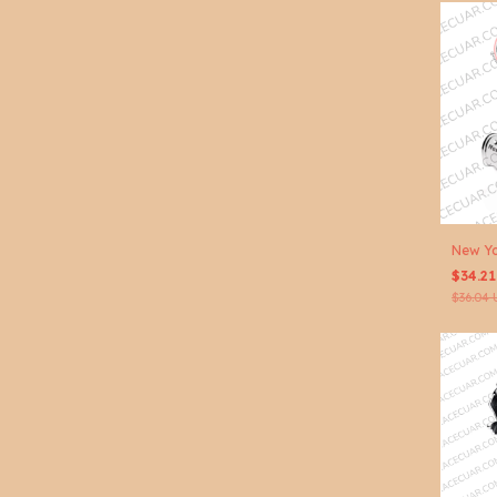
New Yo
$34.2
$36.04