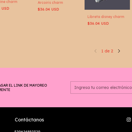
ine charm
Arcoiris charm
4 USD
$36.04 USD
Libreta disney charm
$36.04 USD
1
de
2
ASAR EL LINK DE MAYOREO
MENTE
Contáctanos
529624850329