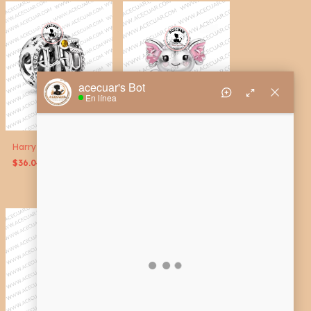
Ajolote charm
Harry Potter charm hp
$36.04 USD
$36.04 USD