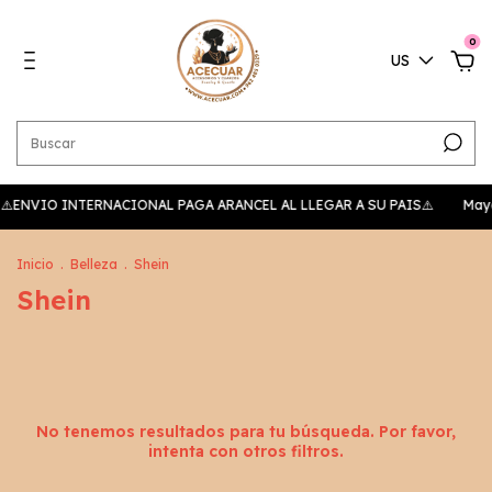
0
US
🛵 - ⚠️ENVIO INTERNACIONAL PAGA ARANCEL AL LLEGAR A SU PAIS⚠️
Mayo
Inicio
.
Belleza
.
Shein
Shein
No tenemos resultados para tu búsqueda. Por favor,
intenta con otros filtros.