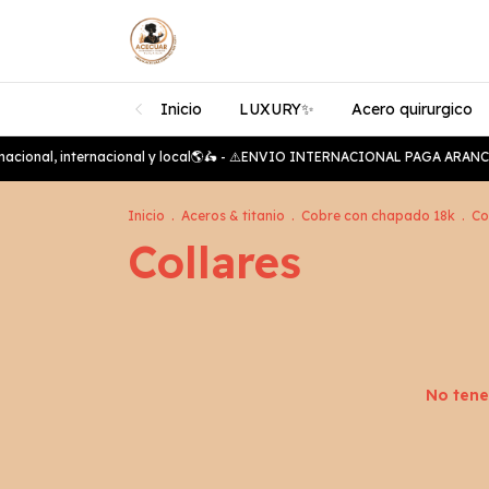
Inicio
LUXURY✨️
Acero quirurgico
cional, internacional y local🌎🛵 - ⚠️ENVIO INTERNACIONAL PAGA ARANCEL
Inicio
.
Aceros & titanio
.
Cobre con chapado 18k
.
Co
Collares
No tene