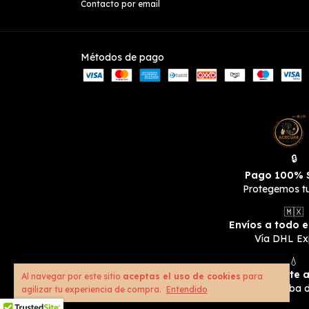
Contacto por email
Métodos de pago
🔒
Pago 100% 
Protegemos t
🇲🇽
Envíos a todo 
Vía DHL Ex
💧
Resistente 
Al navegar por este sitio
aceptas el uso de cookies
para
Se usa prueba d
agilizar tu experiencia de compra.
Entendido