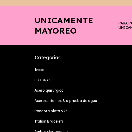
UNICAMENTE
PARA P
MAYOREO
UNICA
Categorías
Inicio
LUXURY✨️
Acero quirurgico
Aceros, titanios & a prueba de agua
Pandora plata 925
Italian Bracelets
Ambar chiapaneco