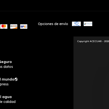
Opciones de envío
Copyright ACECUAR - 2026
Seguro
us datos
el mundo🌎
press
al agua
e calidad