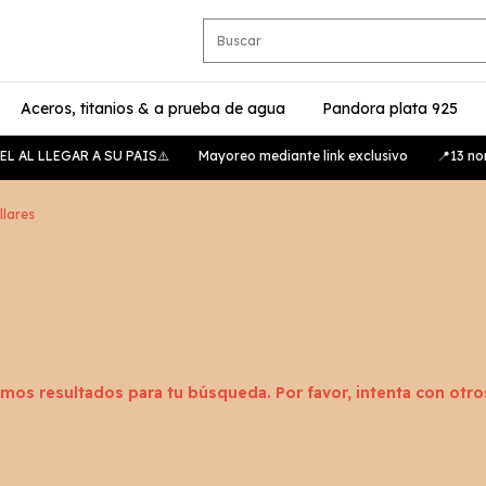
Aceros, titanios & a prueba de agua
Pandora plata 925
 AL LLEGAR A SU PAIS⚠️
Mayoreo mediante link exclusivo
📍13 norte
llares
mos resultados para tu búsqueda. Por favor, intenta con otros 