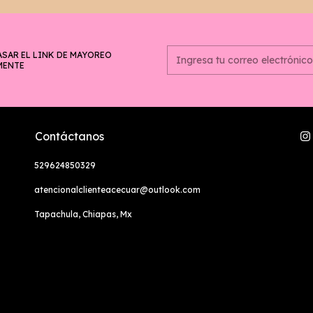
ASAR EL LINK DE MAYOREO
MENTE
Contáctanos
529624850329
atencionalclienteacecuar@outlook.com
Tapachula, Chiapas, Mx