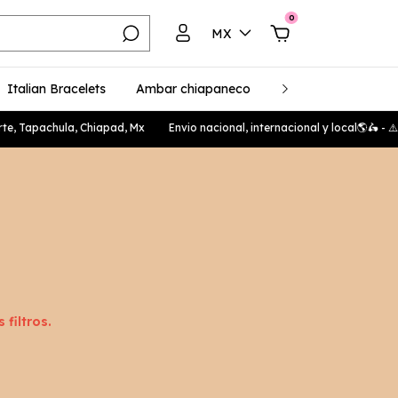
0
MX
Italian Bracelets
Ambar chiapaneco
Plata 925
Unise
, Tapachula, Chiapad, Mx
Envio nacional, internacional y local🌎🛵 
filtros.