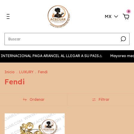
0
MX
NVIO INTERNACIONAL PAGA ARANCEL AL LLEGAR A SU PAIS⚠️
Mayoreo media
Inicio
.
LUXURY
.
Fendi
Fendi
Ordenar
Filtrar