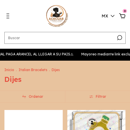
0
MX
NAL PAGA ARANCEL AL LLEGAR A SU PAIS⚠️
Mayoreo mediante link exclusi
Inicio
.
Italian Bracelets
.
Dijes
Dijes
Ordenar
Filtrar