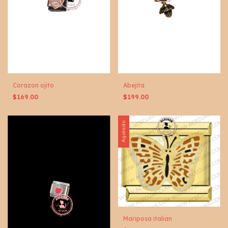
Corazon ojito
Abejita
$169.00
$199.00
Agotado
Mariposa italian