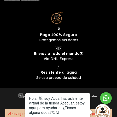
🔒
Pago 100% Seguro
Protegemos tus datos
🇲🇽
Envíos a todo el mundo🌎
Vía DHL Express
💧
Resistente al agua
Se usa prueba de calidad
Copyright ACECUAR - 2026. Todos los derechos reservados.
Al navegar por este sitio
aceptas el uso de cookies
para