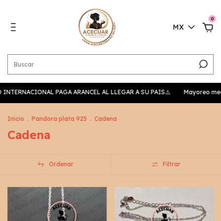
0
MX
NVIO INTERNACIONAL PAGA ARANCEL AL LLEGAR A SU PAIS⚠️
Mayoreo media
Inicio
.
Pandora plata 925
.
Cadena
Cadena
Ordenar
Filtrar