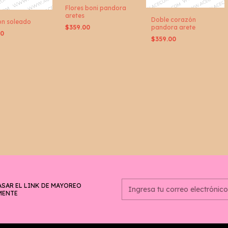
Flores boni pandora
aretes
Doble corazón
n soleado
pandora arete
$359.00
00
$359.00
ASAR EL LINK DE MAYOREO
MENTE