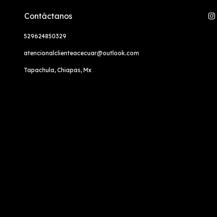
Contáctanos
529624850329
atencionalclienteacecuar@outlook.com
Tapachula, Chiapas, Mx