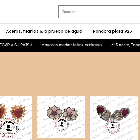
Aceros, titanios & a prueba de agua
Pandora plata 925
AR A SU PAIS⚠️
Mayoreo mediante link exclusivo
📍13 norte, Tapach