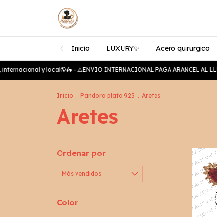
Inicio
LUXURY✨️
Acero quirurgico
internacional y local🌎🛵 - ⚠️ENVIO INTERNACIONAL PAGA ARANCEL AL LLEG
Inicio
.
Pandora plata 925
.
Aretes
Aretes
Ordenar por
Color