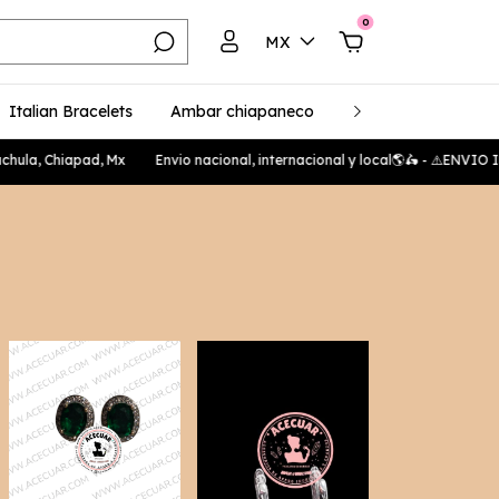
0
MX
Italian Bracelets
Ambar chiapaneco
Plata 925
Unise
ula, Chiapad, Mx
Envio nacional, internacional y local🌎🛵 - ⚠️ENVIO