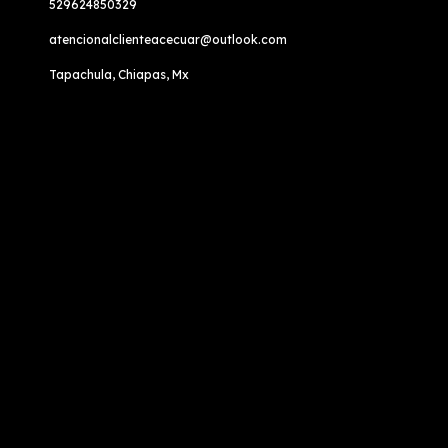
529624850329
atencionalclienteacecuar@outlook.com
Tapachula, Chiapas, Mx