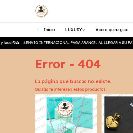
Inicio
LUXURY✨️
Acero quirurgico
 y local🌎🛵 - ⚠️ENVIO INTERNACIONAL PAGA ARANCEL AL LLEGAR A SU PAIS⚠
Error - 404
La página que buscas no existe.
Quizás te interesen estos productos.